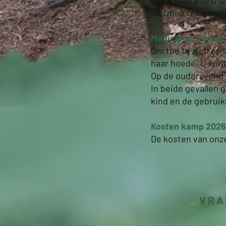
dus 4 matrasjes/lu
hiermee rekening 
Medicijnen van de
Om toe te zien op 
haar hoede. U kun
Op de ouderavond o
In beide gevallen 
kind en de gebruik
Kosten kamp 2026
De kosten van onz
VRA