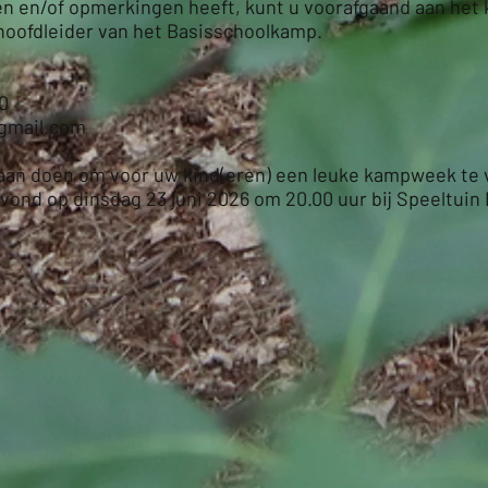
en en/of opmerkingen heeft, kunt u voorafgaand aan het 
oofdleider van het Basisschoolkamp.
90
@gmail.com
es aan doen om voor uw kind(eren) een leuke kampweek te 
avond op dinsdag 23 juni 2026 om 20.00 uur bij Speeltui