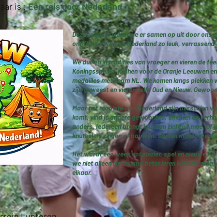
aar is :
Een reis door Nederland
Deze zomer trekken we er samen op uit door ons e
ontdekken we wat Nederland zo leuk, verrassend 
We duiken in tradities van vroeger en vieren de fe
Koningsspelen, juichen voor de Oranje Leeuwen en
medailles met Team NL. We komen langs plekken 
zijn geweest en vieren zelfs Oud en Nieuw. Gewoon
Maar het mooiste aan Nederland zijn misschien we
komt, vind je andere gewoontes, smaken en verhal
anders. Iedereen brengt iets van zichzelf mee. Of 
knutselen, zingen of bouwen: samen maken we dez
Het wordt een week vol plezier, spel en nieuwe he
we niet alleen Nederland beter leren kennen, maar
elkaar.
rrein Lunteren,