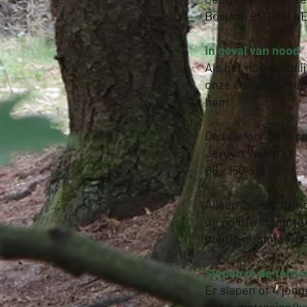
Boslaan 95, 6741 K
In geval van nood
Als het noodzakeli
onze contactpersoo
hem.
De telefoonnum
Jeroen Vol
06 - 150 310 89
Alleen in zeer dri
de politie in Lunte
politie nummer: 09
Slapen in de tente
Er slapen of 4 jon