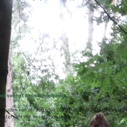
st van het basisschoolkamp.
ouden van zondag 5 juli 2026 t/m 11 juli 2026
. We vertre
chterkant van het station in Weesp.