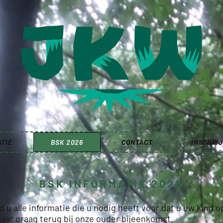
TIE
BSK 2026
CONTACT
INSCHRI
BSK INFORMATIE 2026
 u alle informatie die u nodig heeft voor dat u uw kind o
t jaar graag terug bij onze ouder bijeenkomst.