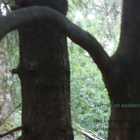
Vertrek en aankom
Het kamp wordt geh
ochtend vanaf de a