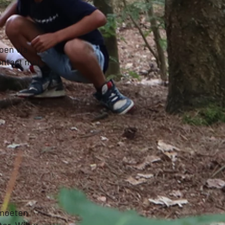
doen via
ontact met
r moeten