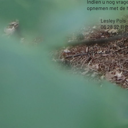
Indien u nog vrag
opnemen met de h
Lesley Pols
06 28 92 11 
lesleypols
Wij zullen er all
wij u op de ouder