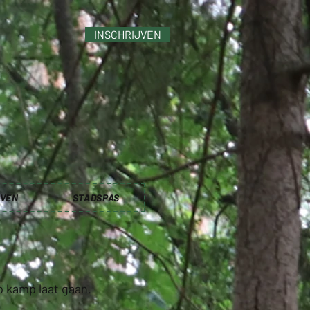
INSCHRIJVEN
JVEN
STADSPAS
p kamp laat gaan.