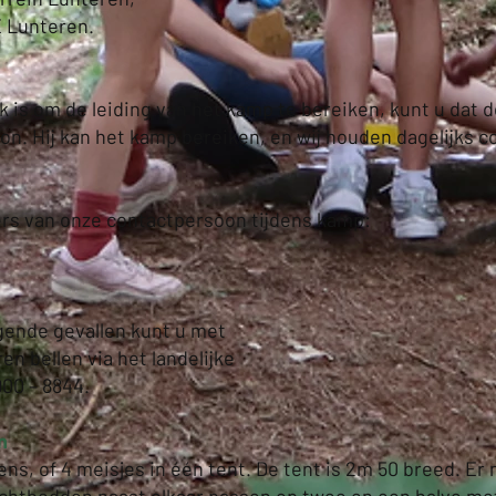
E Lunteren.
jk is om de leiding van het kamp te bereiken, kunt u dat 
n. Hij kan het kamp bereiken, en wij houden dagelijks c
mers van onze contactpersoon tijdens kamp:
kers
ngende gevallen kunt u met
ren bellen via het landelijke
00 – 8844.
n
gens, of 4 meisjes in één tent. De tent is 2m 50 breed. E