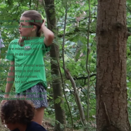
igen land. Een week lang
en bijzonder maakt.
esten van nu. We spelen de
 halen onze eigen gouden
waar we misschien nog nooit
 midden in de zomer.
l de mensen. Overal waar je
en. Op kamp is dat niet
je nu houdt van rennen,
e week tot iets bijzonders.
rinneringen. Een week waarin
 misschien ook een beetje