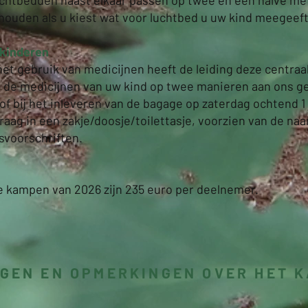
chtbedden naast elkaar passen op twee en een halve met
houden als u kiest wat voor luchtbed u uw kind meegeef
 kinderen
het gebruik van medicijnen heeft de leiding deze centraa
t de medicijnen van uw kind op twee manieren aan ons g
f bij het inleveren van de bagage op zaterdag ochtend 1 
graag in een zakje/doosje/toilettasje, voorzien van de na
svoorschriften.
e kampen van 2026 zijn 235 euro per deelnemer.
GEN EN OPMERKINGEN OVER HET 