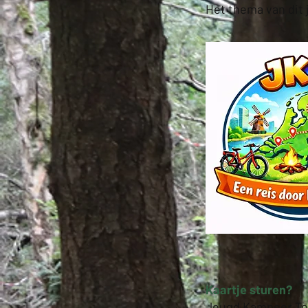
Het thema van dit j
Kaartje sturen?
Jeugd Kampeer Te