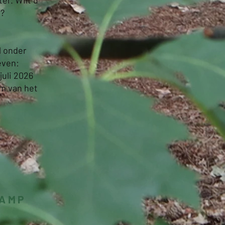
er. Wilt u
t?
l onder
even:
juli 2026
am van het
KAMP